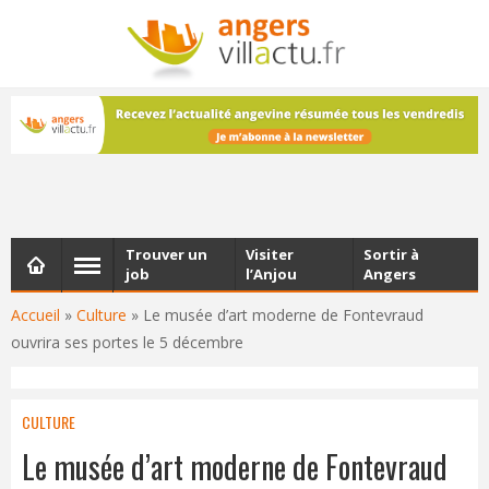
NEWSLETTER
Les dernières actualités d'Angers, chaque vendredi dans
votre boîte e-mail
Trouver un
Visiter
Sortir à
job
l’Anjou
Angers
Accueil
»
Culture
»
Le musée d’art moderne de Fontevraud
ouvrira ses portes le 5 décembre
CULTURE
Le musée d’art moderne de Fontevraud