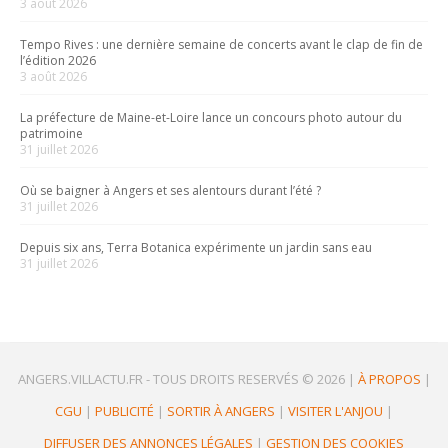
3 août 2026
Tempo Rives : une dernière semaine de concerts avant le clap de fin de
l’édition 2026
3 août 2026
La préfecture de Maine-et-Loire lance un concours photo autour du
patrimoine
31 juillet 2026
Où se baigner à Angers et ses alentours durant l’été ?
31 juillet 2026
Depuis six ans, Terra Botanica expérimente un jardin sans eau
31 juillet 2026
ANGERS.VILLACTU.FR -
TOUS DROITS RESERVÉS © 2026
|
À PROPOS
|
CGU
|
PUBLICITÉ
|
SORTIR À ANGERS
|
VISITER L'ANJOU
|
DIFFUSER DES ANNONCES LÉGALES
|
GESTION DES COOKIES