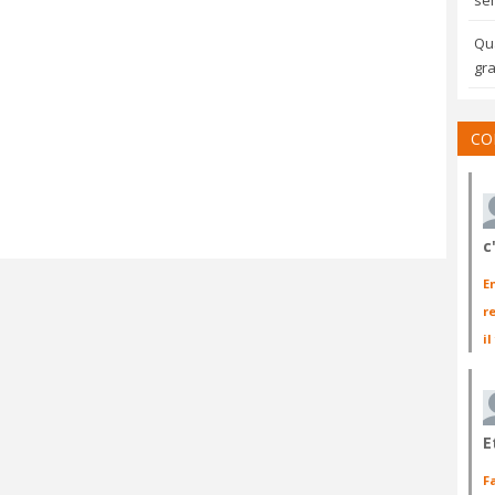
sem
Qua
gra
CO
c
E
r
il
E
F