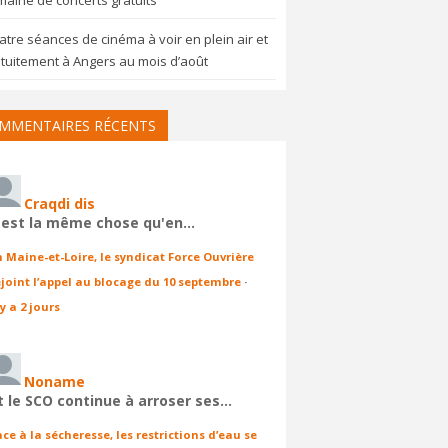
aine de concerts gratuits
tre séances de cinéma à voir en plein air et
tuitement à Angers au mois d’août
MMENTAIRES RÉCENTS
Craqdi dis
'est la même chose qu'en…
n Maine-et-Loire, le syndicat Force Ouvrière
ejoint l’appel au blocage du 10 septembre
·
 y a 2 jours
Noname
t le SCO continue à arroser ses…
ace à la sécheresse, les restrictions d’eau se