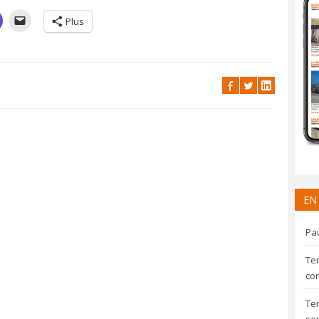
Plus
EN
Pau
Te
con
Te