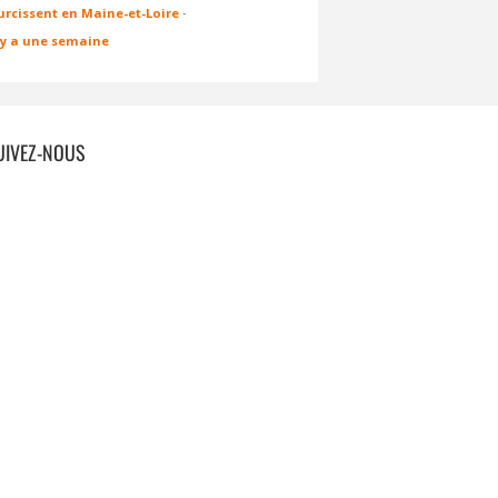
urcissent en Maine-et-Loire
·
l y a une semaine
UIVEZ-NOUS