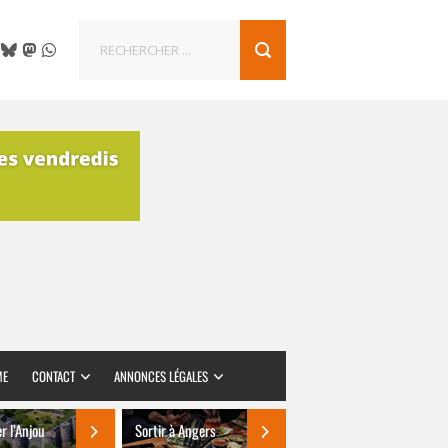
ME
CONTACT
ANNONCES LÉGALES
er l’Anjou
Sortir à Angers