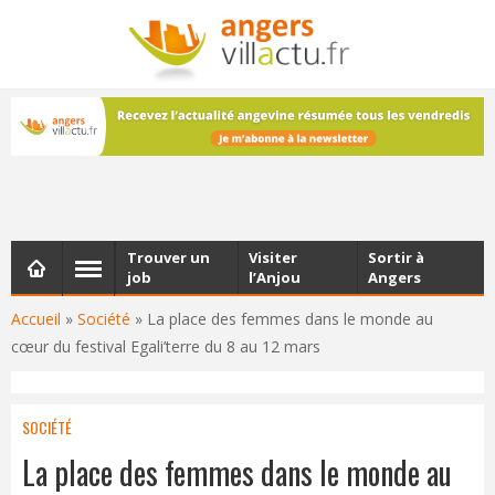
NEWSLETTER
Les dernières actualités d'Angers, chaque vendredi dans
votre boîte e-mail
Trouver un
Visiter
Sortir à
job
l’Anjou
Angers
Accueil
»
Société
»
La place des femmes dans le monde au
cœur du festival Egali’terre du 8 au 12 mars
SOCIÉTÉ
La place des femmes dans le monde au