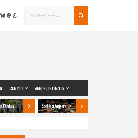
ME
CONTACT
ANNONCES LÉGALES
er l’Anjou
Sortir à Angers