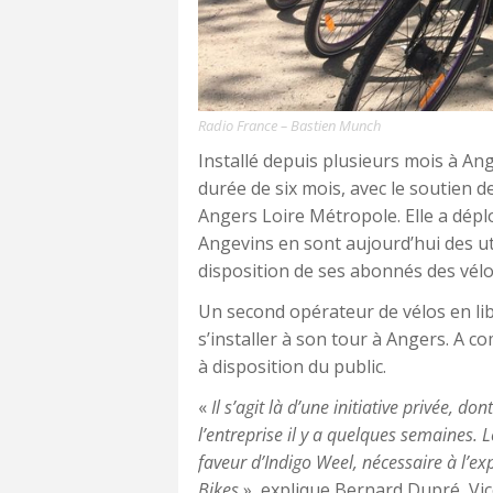
Radio France – Bastien Munch
Installé depuis plusieurs mois à Ang
durée de six mois, avec le soutien 
Angers Loire Métropole. Elle a déplo
Angevins en sont aujourd’hui des ut
disposition de ses abonnés des vélos
Un second opérateur de vélos en lib
s’installer à son tour à Angers. A c
à disposition du public.
«
Il s’agit là d’une initiative privée, do
l’entreprise il y a quelques semaines.
faveur d’Indigo Weel, nécessaire à l’exp
Bikes
», explique Bernard Dupré, Vi