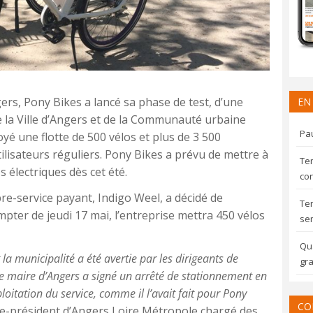
ers, Pony Bikes a lancé sa phase de test, d’une
EN
de la Ville d’Angers et de la Communauté urbaine
Pau
yé une flotte de 500 vélos et plus de 3 500
ilisateurs réguliers. Pony Bikes a prévu de mettre à
Te
 électriques dès cet été.
con
re-service payant, Indigo Weel, a décidé de
Te
ompter de jeudi 17 mai, l’entreprise mettra 450 vélos
sem
Qua
nt la municipalité a été avertie par les dirigeants de
gra
 Le maire d’Angers a signé un arrêté de stationnement en
loitation du service, comme il l’avait fait pour Pony
CO
ce-président d’Angers Loire Métropole chargé des