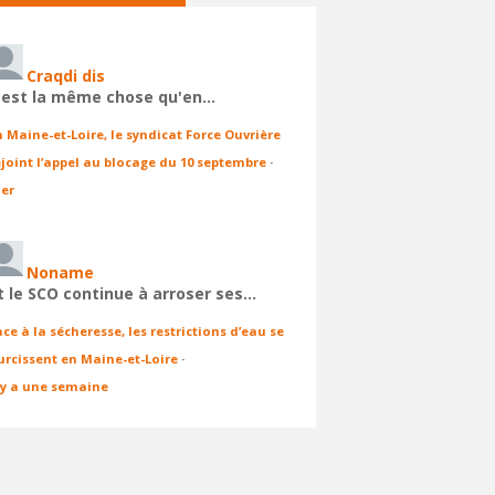
Craqdi dis
'est la même chose qu'en…
n Maine-et-Loire, le syndicat Force Ouvrière
ejoint l’appel au blocage du 10 septembre
·
ier
Noname
t le SCO continue à arroser ses…
ace à la sécheresse, les restrictions d’eau se
urcissent en Maine-et-Loire
·
l y a une semaine