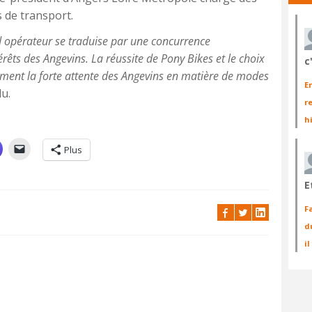
 de transport.
nd opérateur se traduise par une concurrence
rêts des Angevins. La réussite de Pony Bikes et le choix
c
irment la forte attente des Angevins en matière de modes
E
lu.
r
h
Plus
E
F
d
i