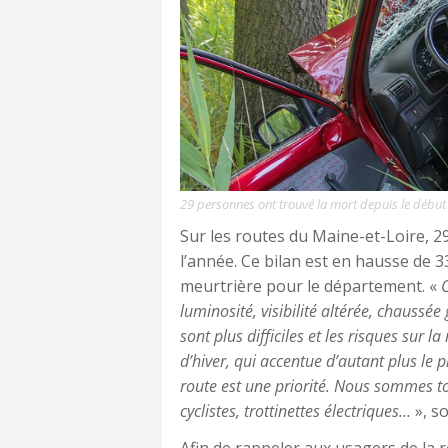
29 personnes ont trouvé la mort depuis le début d
Sur les routes du Maine-et-Loire, 
l’année. Ce bilan est en hausse de 
meurtrière pour le département. «
luminosité, visibilité altérée, chaussé
sont plus difficiles et les risques sur 
d’hiver, qui accentue d’autant plus le 
route est une priorité. Nous sommes to
cyclistes, trottinettes électriques…
», s
Afin de rappeler aux usagers de la 