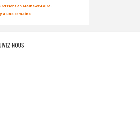
urcissent en Maine-et-Loire
·
l y a une semaine
UIVEZ-NOUS