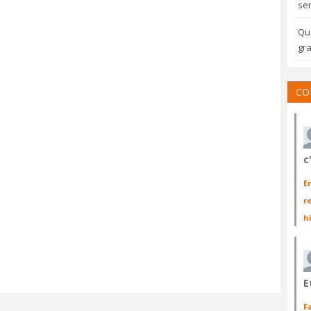
sem
Qua
gra
CO
c
E
r
h
E
F