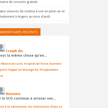
aine de concerts gratuits
tre séances de cinéma à voir en plein air et
tuitement à Angers au mois d’août
MMENTAIRES RÉCENTS
Craqdi dis
'est la même chose qu'en…
n Maine-et-Loire, le syndicat Force Ouvrière
ejoint l’appel au blocage du 10 septembre
·
ier
Noname
t le SCO continue à arroser ses…
ace à la sécheresse, les restrictions d’eau se