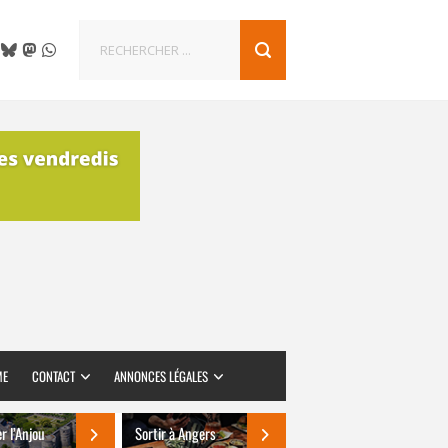
ME
CONTACT
ANNONCES LÉGALES
er l’Anjou
Sortir à Angers