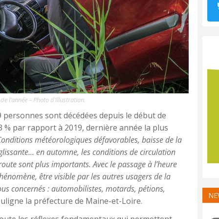
e l’année – Photo d’illustration.
29 personnes sont décédées depuis le début de
33 % par rapport à 2019, dernière année la plus
Conditions météorologiques défavorables, baisse de la
e glissante… en automne, les conditions de circulation
la route sont plus importants. Avec le passage à l’heure
phénomène, être visible par les autres usagers de la
us concernés : automobilistes, motards, pétions,
NE
ouligne la préfecture de Maine-et-Loire.
route les réflexes fondamentaux qui permettent