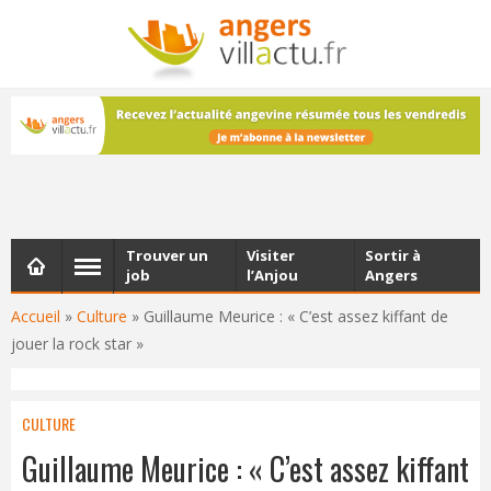
NEWSLETTER
Les dernières actualités d'Angers, chaque vendredi dans
votre boîte e-mail
Trouver un
Visiter
Sortir à
job
l’Anjou
Angers
Accueil
»
Culture
»
Guillaume Meurice : « C’est assez kiffant de
jouer la rock star »
CULTURE
Guillaume Meurice : « C’est assez kiffant