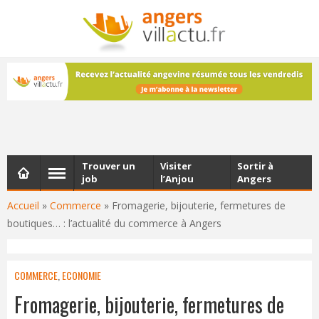
NEWSLETTER
Les dernières actualités d'Angers, chaque vendredi dans
votre boîte e-mail
Trouver un
Visiter
Sortir à
job
l’Anjou
Angers
Accueil
»
Commerce
»
Fromagerie, bijouterie, fermetures de
boutiques… : l’actualité du commerce à Angers
COMMERCE
,
ECONOMIE
Fromagerie, bijouterie, fermetures de