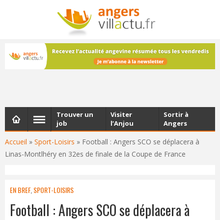
NEWSLETTER
Les dernières actualités d'Angers, chaque vendredi dans
votre boîte e-mail
Trouver un
Visiter
Sortir à
job
l’Anjou
Angers
Accueil
»
Sport-Loisirs
»
Football : Angers SCO se déplacera à
Linas-Montlhéry en 32es de finale de la Coupe de France
EN BREF
,
SPORT-LOISIRS
Football : Angers SCO se déplacera à