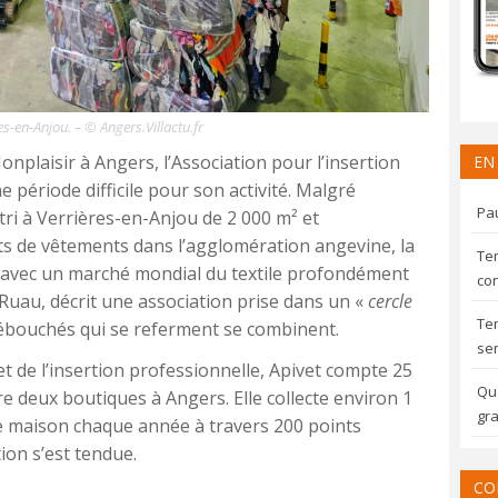
es-en-Anjou. – © Angers.Villactu.fr
nplaisir à Angers, l’Association pour l’insertion
EN
e période difficile pour son activité. Malgré
Pau
tri à Verrières-en-Anjou de 2 000 m² et
s de vêtements dans l’agglomération angevine, la
Te
 avec un marché mondial du textile profondément
con
e Ruau, décrit une association prise dans un «
cercle
Te
ébouchés qui se referment se combinent.
sem
t de l’insertion professionnelle, Apivet compte 25
Qua
ère deux boutiques à Angers. Elle collecte environ 1
gra
e maison chaque année à travers 200 points
ion s’est tendue.
CO