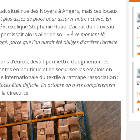
était situé rue des Noyers à Angers, mais ces locaux
t plus assez de place pour assurer notre activité. En
é
», explique Stéphanie Ruau. L’achat du nouveau
c
araissait alors aller de soi : «
À ce moment-là,
E
parce que l’on aurait été obligés d’arrêter l’activité
r
h
lions d’euros, devait permettre d’augmenter les
ventes en boutique et de sécuriser les emplois en
se internationale du textile a rattrapé l’association :
E
tocks était difficile. En octobre on a été complètement
 la directrice.
F
d
i