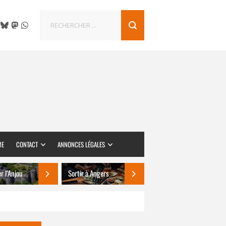
ME
CONTACT
ANNONCES LÉGALES
er l’Anjou
Sortir à Angers