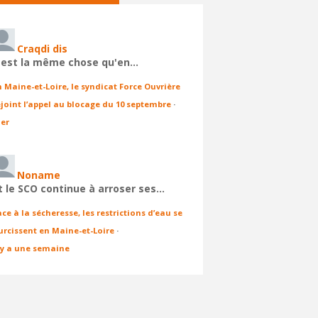
Craqdi dis
'est la même chose qu'en…
n Maine-et-Loire, le syndicat Force Ouvrière
ejoint l’appel au blocage du 10 septembre
·
ier
Noname
t le SCO continue à arroser ses…
ace à la sécheresse, les restrictions d’eau se
urcissent en Maine-et-Loire
·
l y a une semaine