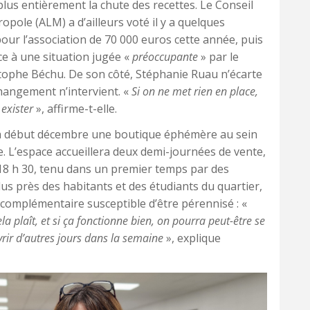
lus entièrement la chute des recettes. Le Conseil
ole (ALM) a d’ailleurs voté il y a quelques
ur l’association de 70 000 euros cette année, puis
ce à une situation jugée «
préoccupante
» par le
stophe Béchu. De son côté, Stéphanie Ruau n’écarte
hangement n’intervient. «
Si on ne met rien en place,
 exister
», affirme-t-elle.
ira début décembre une boutique éphémère au sein
le. L’espace accueillera deux demi-journées de vente,
à 18 h 30, tenu dans un premier temps par des
plus près des habitants et des étudiants du quartier,
complémentaire susceptible d’être pérennisé : «
a plaît, et si ça fonctionne bien, on pourra peut-être se
vrir d’autres jours dans la semaine
», explique