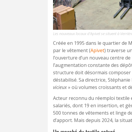
Les nouveaux locaux d’Apivet se situent à Verrièr
Créée en 1995 dans le quartier de Mo
par le vêtement (
Apivet
) traverse un
l’ouverture d’un nouveau centre de 
l’augmentation constante des dépôt
structure doit désormais composer
déstabilisé. Sa directrice, Stéphani
vicieux
» où volumes croissants et d
Acteur reconnu du réemploi textile e
salariés, dont 19 en insertion, et g
500 tonnes de vêtements et linge d
d’apport. Mais depuis 2024, la situat
Un marché du textile saturé