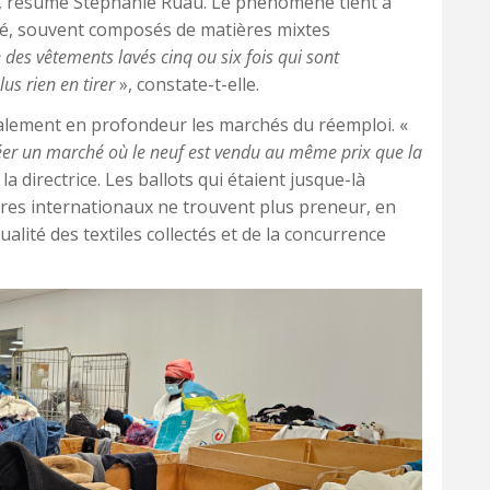
, résume Stéphanie Ruau. Le phénomène tient à
ché, souvent composés de matières mixtes
des vêtements lavés cinq ou six fois qui sont
s rien en tirer
», constate-t-elle.
alement en profondeur les marchés du réemploi. «
réer un marché où le neuf est vendu au même prix que la
 la directrice. Les ballots qui étaient jusque-là
ires internationaux ne trouvent plus preneur, en
alité des textiles collectés et de la concurrence