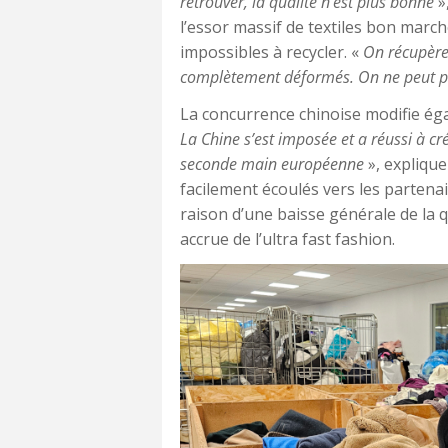
retrouver, la qualité n’est plus bonne
»
l’essor massif de textiles bon mar
impossibles à recycler. «
On récupère 
complètement déformés. On ne peut plu
La concurrence chinoise modifie ég
La Chine s’est imposée et a réussi à c
seconde main européenne
», explique
facilement écoulés vers les partena
raison d’une baisse générale de la qu
accrue de l’ultra fast fashion.