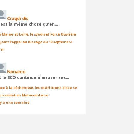
Craqdi dis
'est la même chose qu'en…
n Maine-et-Loire, le syndicat Force Ouvrière
ejoint l’appel au blocage du 10 septembre
·
ier
Noname
t le SCO continue à arroser ses…
ace à la sécheresse, les restrictions d’eau se
urcissent en Maine-et-Loire
·
l y a une semaine