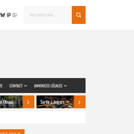
ME
CONTACT
ANNONCES LÉGALES
er l’Anjou
Sortir à Angers
IVEZ-NOUS