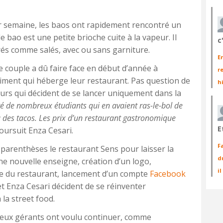
r semaine, les baos ont rapidement rencontré un
le bao est une petite brioche cuite à la vapeur. Il
c
crés comme salés, avec ou sans garniture.
E
le couple a dû faire face en début d’année à
r
iment qui héberge leur restaurant. Pas question de
h
eurs qui décident de se lancer uniquement dans la
 de nombreux étudiants qui en avaient ras-le-bol de
des tacos. Les prix d’un restaurant gastronomique
E
oursuit Enza Cesari.
F
 parenthèses le restaurant Sens pour laisser la
d
’une nouvelle enseigne, création d’un logo,
i
ée du restaurant, lancement d’un compte
Facebook
t Enza Cesari décident de se réinventer
la street food.
deux gérants ont voulu continuer, comme