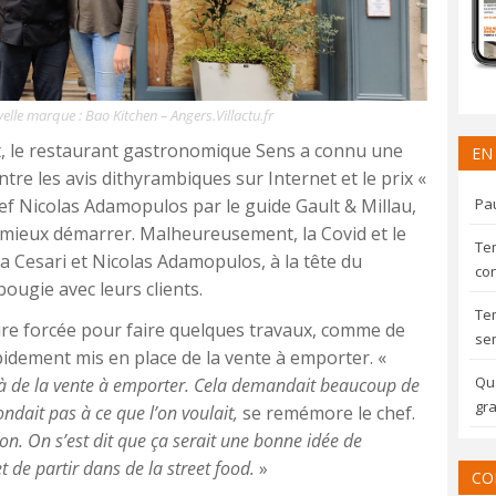
elle marque : Bao Kitchen – Angers.Villactu.fr
t, le restaurant gastronomique Sens a connu une
EN
re les avis dithyrambiques sur Internet et le prix «
ef Nicolas Adamopulos par le guide Gault & Millau,
Pau
 mieux démarrer. Malheureusement, la Covid et le
Te
 Cesari et Nicolas Adamopulos, à la tête du
con
bougie avec leurs clients.
Te
ure forcée pour faire quelques travaux, comme de
sem
idement mis en place de la vente à emporter. «
Qua
ine à de la vente à emporter. Cela demandait beaucoup de
gra
ondait pas à ce que l’on voulait,
se remémore le chef.
on. On s’est dit que ça serait une bonne idée de
e partir dans de la street food.
»
CO