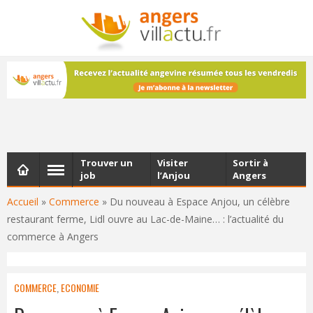
NEWSLETTER
Les dernières actualités d'Angers, chaque vendredi dans
votre boîte e-mail
Trouver un
Visiter
Sortir à
job
l’Anjou
Angers
Accueil
»
Commerce
»
Du nouveau à Espace Anjou, un célèbre
restaurant ferme, Lidl ouvre au Lac-de-Maine… : l’actualité du
commerce à Angers
COMMERCE
,
ECONOMIE