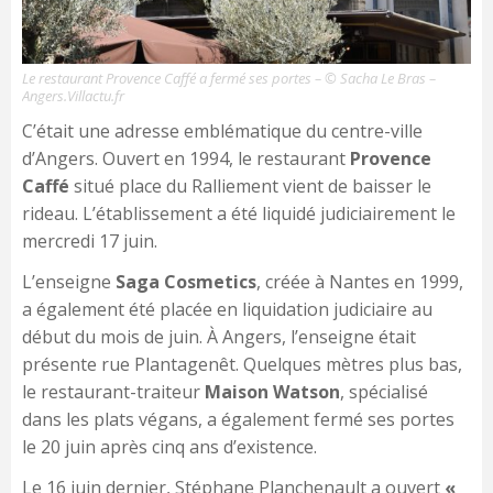
Le restaurant Provence Caffé a fermé ses portes – © Sacha Le Bras –
Angers.Villactu.fr
C’était une adresse emblématique du centre-ville
d’Angers. Ouvert en 1994, le restaurant
Provence
Caffé
situé place du Ralliement vient de baisser le
rideau. L’établissement a été liquidé judiciairement le
mercredi 17 juin.
L’enseigne
Saga Cosmetics
, créée à Nantes en 1999,
a également été placée en liquidation judiciaire au
début du mois de juin. À Angers, l’enseigne était
présente rue Plantagenêt. Quelques mètres plus bas,
le restaurant-traiteur
Maison Watson
, spécialisé
dans les plats végans, a également fermé ses portes
le 20 juin après cinq ans d’existence.
Le 16 juin dernier, Stéphane Planchenault a ouvert
«