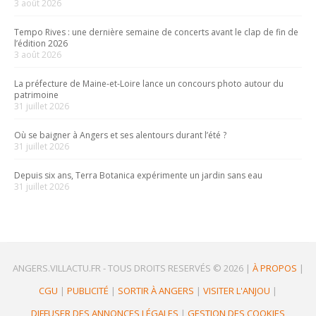
3 août 2026
Tempo Rives : une dernière semaine de concerts avant le clap de fin de
l’édition 2026
3 août 2026
La préfecture de Maine-et-Loire lance un concours photo autour du
patrimoine
31 juillet 2026
Où se baigner à Angers et ses alentours durant l’été ?
31 juillet 2026
Depuis six ans, Terra Botanica expérimente un jardin sans eau
31 juillet 2026
ANGERS.VILLACTU.FR -
TOUS DROITS RESERVÉS © 2026
|
À PROPOS
|
CGU
|
PUBLICITÉ
|
SORTIR À ANGERS
|
VISITER L'ANJOU
|
DIFFUSER DES ANNONCES LÉGALES
|
GESTION DES COOKIES