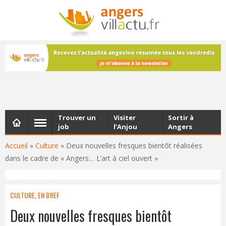
NEWSLETTER
Les dernières actualités d'Angers, chaque vendredi dans
votre boîte e-mail
Trouver un
Visiter
Sortir à
job
l’Anjou
Angers
Accueil
»
Culture
»
Deux nouvelles fresques bientôt réalisées
dans le cadre de « Angers… L’art à ciel ouvert »
CULTURE
,
EN BREF
Deux nouvelles fresques bientôt