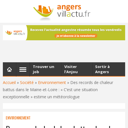
NEWSLETTER
Les dernières actualités d'Angers, chaque vendredi dans
votre boîte e-mail
Trouver un
Visiter
Sortir à
job
l’Anjou
Angers
Accueil
»
Société
»
Environnement
»
Des records de chaleur
battus dans le Maine-et-Loire : « C’est une situation
exceptionnelle » estime un météorologue
ENVIRONNEMENT