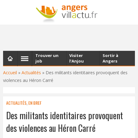
NEWSLETTER
Les dernières actualités d'Angers, chaque vendredi dans
votre boîte e-mail
Trouver un
Visiter
Sortir à
job
l’Anjou
Angers
Accueil
»
Actualités
»
Des militants identitaires provoquent des
violences au Héron Carré
ACTUALITÉS
,
EN BREF
Des militants identitaires provoquent
des violences au Héron Carré