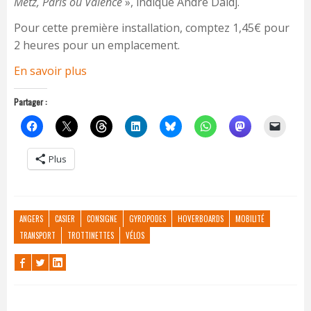
Metz, Paris ou Valence
», indique André Daidj.
Pour cette première installation, comptez 1,45€ pour
2 heures pour un emplacement.
En savoir plus
Partager :
Plus
ANGERS
CASIER
CONSIGNE
GYROPODES
HOVERBOARDS
MOBILITÉ
TRANSPORT
TROTTINETTES
VÉLOS