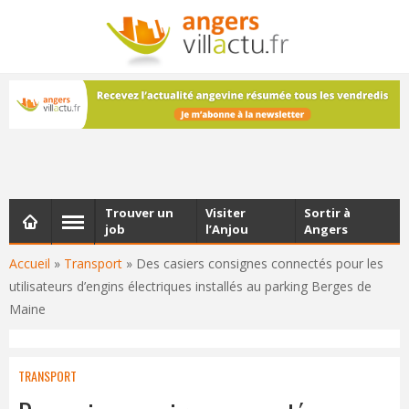
NEWSLETTER
Les dernières actualités d'Angers, chaque vendredi dans
votre boîte e-mail
Trouver un
Visiter
Sortir à
job
l’Anjou
Angers
Accueil
»
Transport
»
Des casiers consignes connectés pour les
utilisateurs d’engins électriques installés au parking Berges de
Maine
TRANSPORT