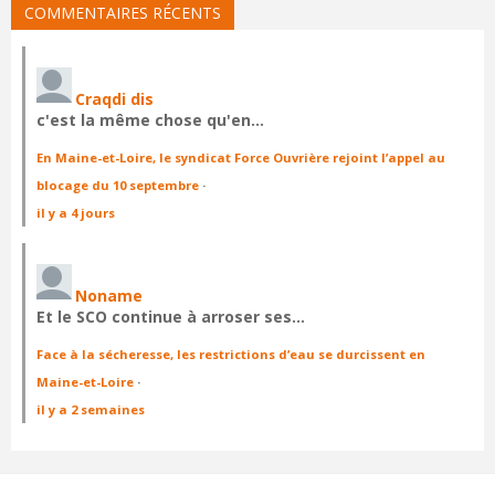
COMMENTAIRES RÉCENTS
Craqdi dis
c'est la même chose qu'en…
En Maine-et-Loire, le syndicat Force Ouvrière rejoint l’appel au
blocage du 10 septembre
·
il y a 4 jours
Noname
Et le SCO continue à arroser ses…
Face à la sécheresse, les restrictions d’eau se durcissent en
Maine-et-Loire
·
il y a 2 semaines