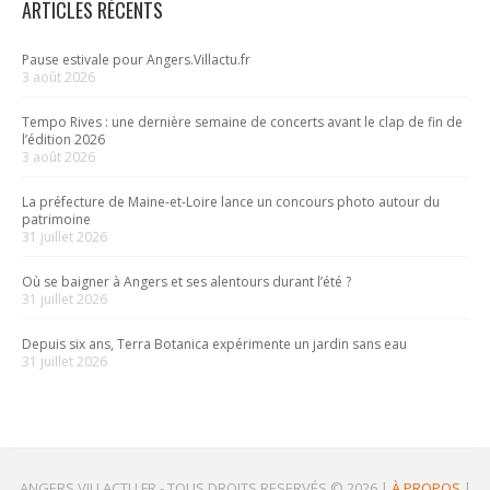
ARTICLES RÉCENTS
Pause estivale pour Angers.Villactu.fr
3 août 2026
Tempo Rives : une dernière semaine de concerts avant le clap de fin de
l’édition 2026
3 août 2026
La préfecture de Maine-et-Loire lance un concours photo autour du
patrimoine
31 juillet 2026
Où se baigner à Angers et ses alentours durant l’été ?
31 juillet 2026
Depuis six ans, Terra Botanica expérimente un jardin sans eau
31 juillet 2026
ANGERS.VILLACTU.FR -
TOUS DROITS RESERVÉS © 2026
|
À PROPOS
|