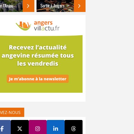
er l’Anjou
Sortir à Angers
IVEZ-NOUS