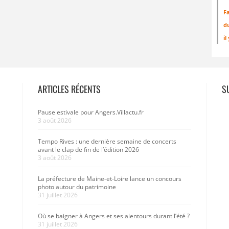
Fa
d
il
ARTICLES RÉCENTS
S
Pause estivale pour Angers.Villactu.fr
3 août 2026
Tempo Rives : une dernière semaine de concerts
avant le clap de fin de l’édition 2026
3 août 2026
La préfecture de Maine-et-Loire lance un concours
photo autour du patrimoine
31 juillet 2026
Où se baigner à Angers et ses alentours durant l’été ?
31 juillet 2026