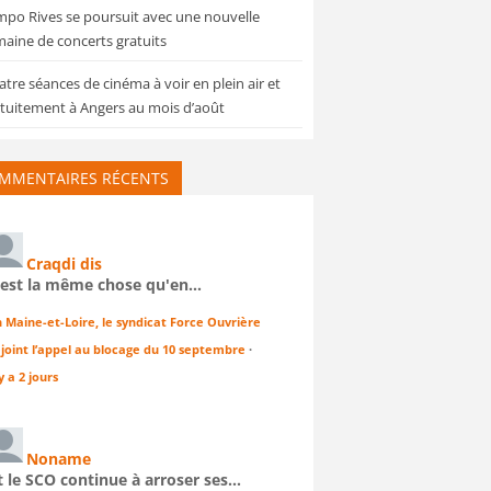
po Rives se poursuit avec une nouvelle
aine de concerts gratuits
tre séances de cinéma à voir en plein air et
tuitement à Angers au mois d’août
MMENTAIRES RÉCENTS
Craqdi dis
'est la même chose qu'en…
n Maine-et-Loire, le syndicat Force Ouvrière
ejoint l’appel au blocage du 10 septembre
·
 y a 2 jours
Noname
t le SCO continue à arroser ses…