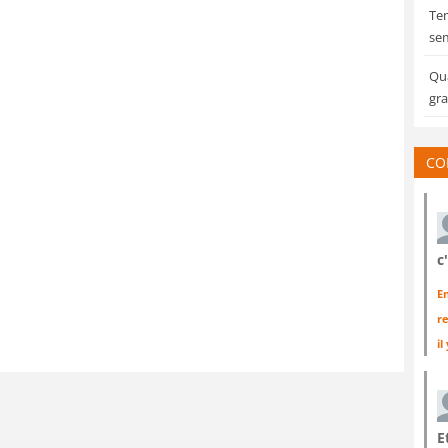
Tem
sem
Qua
gra
CO
c
E
r
il
E