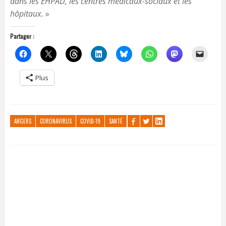
dans les EHPAD, les centres médicaux-sociaux et les
hôpitaux.
»
Partager :
Plus
ANGERS
CORONAVIRUS
COVID-19
SANTÉ