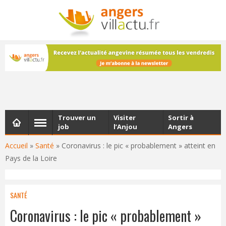
NEWSLETTER
Les dernières actualités d'Angers, chaque vendredi dans
votre boîte e-mail
Trouver un
Visiter
Sortir à
job
l’Anjou
Angers
Accueil
»
Santé
»
Coronavirus : le pic « probablement » atteint en
Pays de la Loire
SANTÉ
Coronavirus : le pic « probablement »