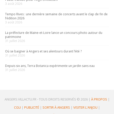
3 août 2026
Tempo Rives : une dernière semaine de concerts avant le clap de fin de
l’édition 2026
3 août 2026
La préfecture de Maine-et-Loire lance un concours photo autour du
patrimoine
31 juillet 2026
Où se baigner à Angers et ses alentours durant l’été ?
31 juillet 2026
Depuis six ans, Terra Botanica expérimente un jardin sans eau
31 juillet 2026
ANGERS.VILLACTU.FR -
TOUS DROITS RESERVÉS © 2026
|
À PROPOS
|
CGU
|
PUBLICITÉ
|
SORTIR À ANGERS
|
VISITER L'ANJOU
|