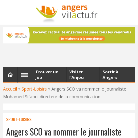
NEWSLETTER
Les dernières actualités d'Angers, chaque vendredi dans
votre boîte e-mail
Trouver un
Visiter
Sortir à
job
l’Anjou
Angers
Accueil
»
Sport-Loisirs
»
Angers SCO va nommer le journaliste
Mohamed Sifaoui directeur de la communication
SPORT-LOISIRS
Angers SCO va nommer le journaliste