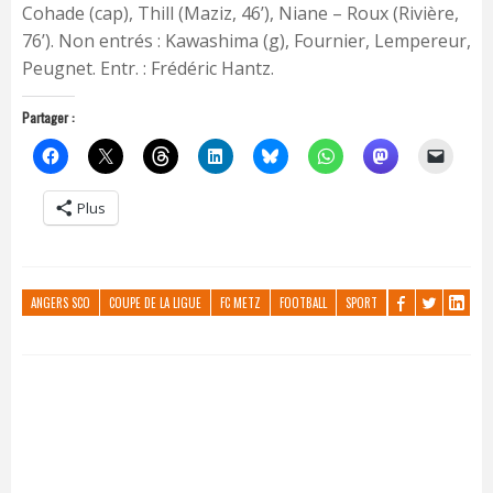
Cohade (cap), Thill (Maziz, 46’), Niane – Roux (Rivière,
76’). Non entrés : Kawashima (g), Fournier, Lempereur,
Peugnet. Entr. : Frédéric Hantz.
Partager :
Plus
ANGERS SCO
COUPE DE LA LIGUE
FC METZ
FOOTBALL
SPORT