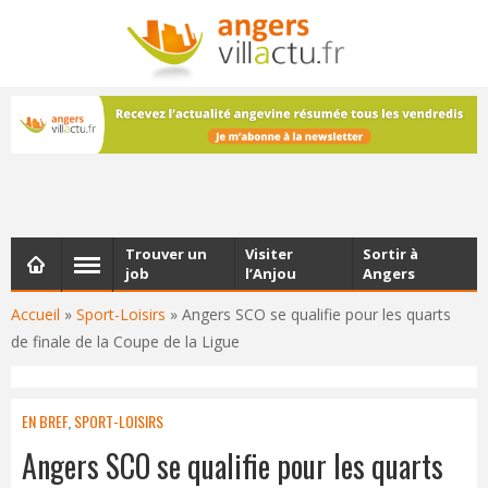
NEWSLETTER
Les dernières actualités d'Angers, chaque vendredi dans
votre boîte e-mail
Trouver un
Visiter
Sortir à
job
l’Anjou
Angers
Accueil
»
Sport-Loisirs
»
Angers SCO se qualifie pour les quarts
de finale de la Coupe de la Ligue
EN BREF
,
SPORT-LOISIRS
Angers SCO se qualifie pour les quarts