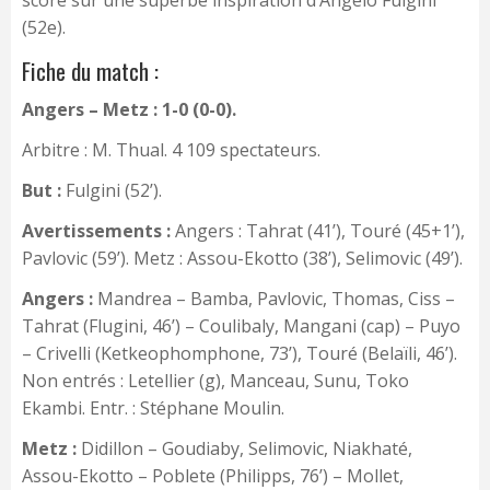
score sur une superbe inspiration d’Angelo Fulgini
(52e).
Fiche du match :
Angers – Metz : 1-0 (0-0).
Arbitre : M. Thual. 4 109 spectateurs.
But :
Fulgini (52’).
Avertissements :
Angers : Tahrat (41’), Touré (45+1’),
Pavlovic (59’). Metz : Assou-Ekotto (38’), Selimovic (49’).
Angers :
Mandrea – Bamba, Pavlovic, Thomas, Ciss –
Tahrat (Flugini, 46’) – Coulibaly, Mangani (cap) – Puyo
– Crivelli (Ketkeophomphone, 73’), Touré (Belaïli, 46’).
Non entrés : Letellier (g), Manceau, Sunu, Toko
Ekambi. Entr. : Stéphane Moulin.
Metz :
Didillon – Goudiaby, Selimovic, Niakhaté,
Assou-Ekotto – Poblete (Philipps, 76’) – Mollet,