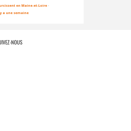
urcissent en Maine-et-Loire
·
l y a une semaine
UIVEZ-NOUS