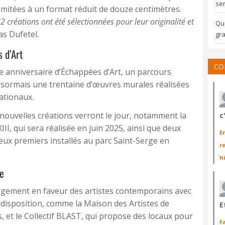
sem
 limitées à un format réduit de douze centimètres.
 créations ont été sélectionnées pour leur originalité et
Qua
as Dufetel.
gra
 d’Art
CO
e anniversaire d’Échappées d’Art, un parcours
désormais une trentaine d’œuvres murales réalisées
ationaux.
nouvelles créations verront le jour, notamment la
c
XIII, qui sera réalisée en juin 2025, ainsi que deux
E
eux premiers installés au parc Saint-Serge en
r
h
ne
gagement en faveur des artistes contemporains avec
 disposition, comme la Maison des Artistes de
E
rs, et le Collectif BLAST, qui propose des locaux pour
F