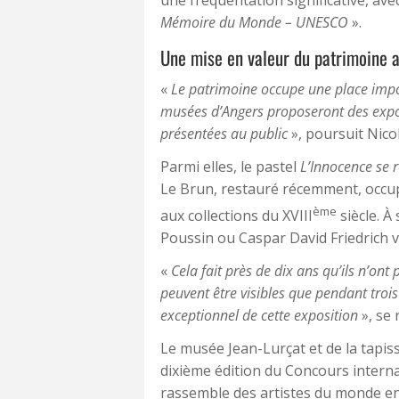
Mémoire du Monde – UNESCO
».
Une mise en valeur du patrimoine a
«
Le patrimoine occupe une place imp
musées d’Angers proposeront des expo
présentées au public
», poursuit Nico
Parmi elles, le pastel
L’Innocence
se 
Le Brun, restauré récemment, occup
ème
aux collections du XVIII
siècle. À
Poussin ou Caspar David Friedrich v
«
Cela fait près de dix ans qu’ils n’ont 
peuvent être visibles que pendant troi
exceptionnel de cette exposition
», se 
Le musée Jean-Lurçat et de la tapis
dixième édition du Concours internati
rassemble des artistes du monde ent