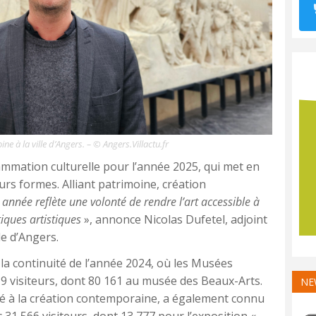
ine à la ville d’Angers. – © Angers.Villactu.fr
rammation culturelle pour l’année 2025, qui met en
eurs formes. Alliant patrimoine, création
 année reflète une volonté de rendre l’art accessible à
tiques artistiques
», annonce Nicolas Dufetel, adjoint
le d’Angers.
la continuité de l’année 2024, où les Musées
9 visiteurs, dont 80 161 au musée des Beaux-Arts.
NE
ié à la création contemporaine, a également connu
c 31 566 visiteurs, dont 13 777 pour l’exposition «