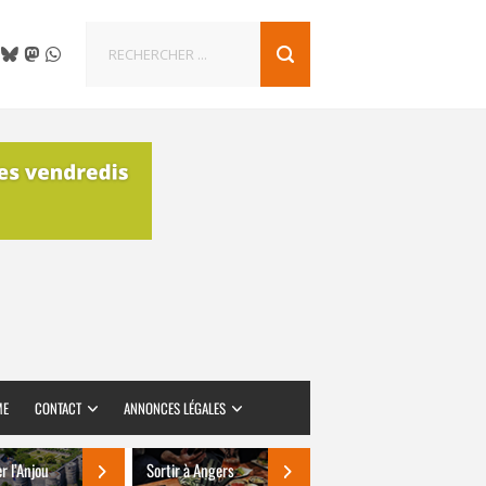
ME
CONTACT
ANNONCES LÉGALES
er l’Anjou
Sortir à Angers