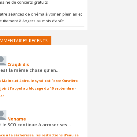
aine de concerts gratuits
tre séances de cinéma à voir en plein air et
tuitement à Angers au mois d’août
MMENTAIRES RÉCENTS
Craqdi dis
'est la même chose qu'en…
n Maine-et-Loire, le syndicat Force Ouvrière
ejoint l’appel au blocage du 10 septembre
·
ier
Noname
t le SCO continue à arroser ses…
ace à la sécheresse, les restrictions d’eau se