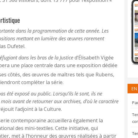
rtistique
ortante dans la programmation de cette année. Les
sitions mettant en lumière des œuvres rarement
las Dufetel.
réfugiant dans les bras de la Justice
d’Élisabeth Vigée
era une place centrale dans une exposition dédiée
 ses côtés, des œuvres de maîtres tels que Rubens,
iendront compléter la série.
EN
pas été exposé au public. Lorsqu’ils le sont, ils ne
s mois avant de retourner aux archives, d’où le caractère
Pau
réjouit l’adjoint à la Culture.
Te
serie contemporaine accueillera également la
con
onal des mini-textiles. Cette initiative, qui
Te
ier, met à l’honneur des œuvres réalisées à partir