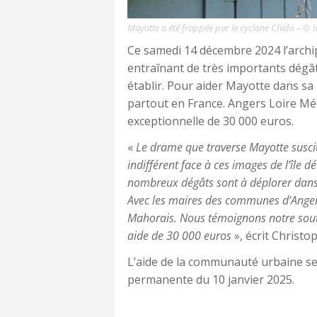
Mayotte a été frappée par le cyclone Chido – © Im
Ce samedi 14 décembre 2024 l’archip
entraînant de très importants dégât
établir. Pour aider Mayotte dans sa 
partout en France. Angers Loire M
exceptionnelle de 30 000 euros.
«
Le drame que traverse Mayotte susci
indifférent face à ces images de l’île 
nombreux dégâts sont à déplorer dans ce
Avec les maires des communes d’Anger
Mahorais. Nous témoignons notre souti
aide de 30 000 euros
», écrit Christ
L’aide de la communauté urbaine se
permanente du 10 janvier 2025.