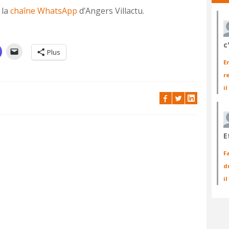
 la
chaîne WhatsApp
d’Angers Villactu.
c
Plus
E
r
il
E
F
d
i