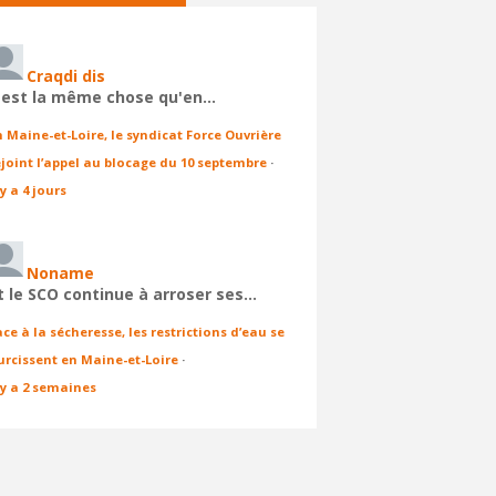
Craqdi dis
'est la même chose qu'en…
n Maine-et-Loire, le syndicat Force Ouvrière
ejoint l’appel au blocage du 10 septembre
·
 y a 4 jours
Noname
t le SCO continue à arroser ses…
ace à la sécheresse, les restrictions d’eau se
urcissent en Maine-et-Loire
·
l y a 2 semaines