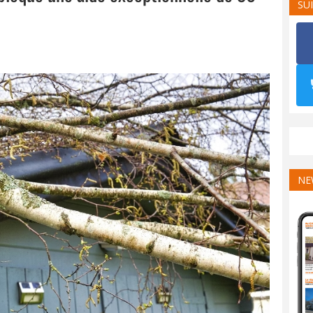
SU
NE