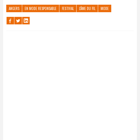
ANGERS
EN MODE RESPONSABLE
FESTIVAL
L'ÂME DU FIL
MODE