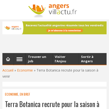
NEWSLETTER
Les dernières actualités d'Angers, chaque vendredi dans
votre boîte e-mail
Trouver un
Visiter
Sortir à
job
l’Anjou
Angers
Accueil
»
Economie
»
Terra Botanica recrute pour la saison à
venir
ECONOMIE
,
EN BREF
Terra Botanica recrute pour la saison à