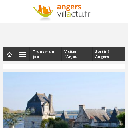
NEWSLETTER
Les dernières actualités d'Angers, chaque vendredi dans
votre boîte e-mail
Trouver un
Visiter
Sortir à
job
l’Anjou
Angers