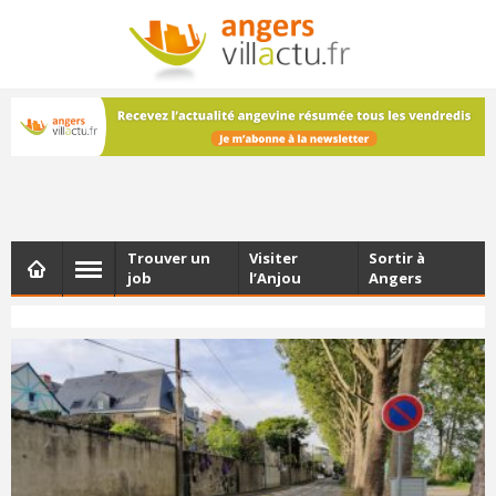
NEWSLETTER
Les dernières actualités d'Angers, chaque vendredi dans
votre boîte e-mail
Trouver un
Visiter
Sortir à
job
l’Anjou
Angers