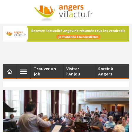
NEWSLETTER
Les dernières actualités d'Angers, chaque vendredi dans
votre boîte e-mail
Trouver un
Visiter
Sortir à
job
l’Anjou
Angers