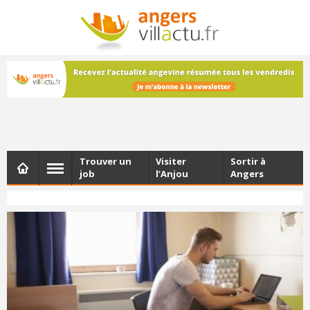
NEWSLETTER
Les dernières actualités d'Angers, chaque vendredi dans
votre boîte e-mail
Trouver un
Visiter
Sortir à
job
l’Anjou
Angers