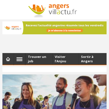
NEWSLETTER
Les dernières actualités d'Angers, chaque vendredi dans
votre boîte e-mail
Trouver un
Visiter
Sortir à
job
l’Anjou
Angers