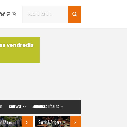
ME
CONTACT
ANNONCES LÉGALES
er l’Anjou
Sortir à Angers