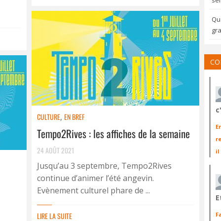
sem
Qua
gra
CO
c
CULTURE
,
EN BREF
E
Tempo2Rives : les affiches de la semaine
r
24 AOÛT 2021
il
Jusqu’au 3 septembre, Tempo2Rives
continue d’animer l’été angevin.
Evènement culturel phare de ...
E
LIRE LA SUITE
F