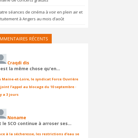
aine de concerts gratuits
tre séances de cinéma à voir en plein air et
tuitement à Angers au mois d’août
MMENTAIRES RÉCENTS
Craqdi dis
'est la même chose qu'en…
n Maine-et-Loire, le syndicat Force Ouvrière
ejoint l’appel au blocage du 10 septembre
·
 y a 3 jours
Noname
t le SCO continue à arroser ses…
ace à la sécheresse, les restrictions d’eau se