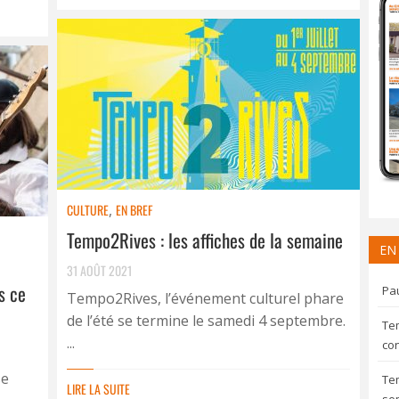
CULTURE
,
EN BREF
Tempo2Rives : les affiches de la semaine
EN
31 AOÛT 2021
s ce
Pau
Tempo2Rives, l’événement culturel phare
de l’été se termine le samedi 4 septembre.
Te
...
con
se
Te
LIRE LA SUITE