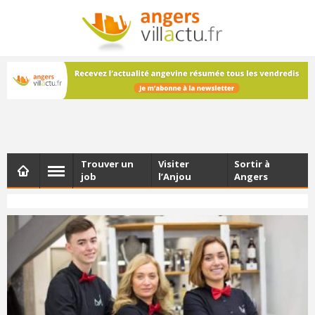
NEWSLETTER
Les dernières actualités d'Angers, chaque vendredi dans
votre boîte e-mail
Trouver un
Visiter
Sortir à
job
l’Anjou
Angers