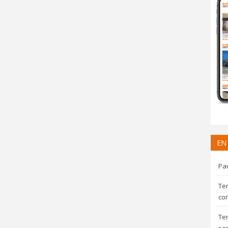
EN
Pau
Te
con
Te