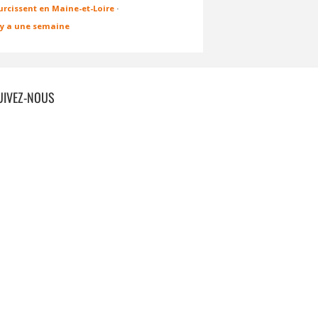
urcissent en Maine-et-Loire
·
l y a une semaine
UIVEZ-NOUS