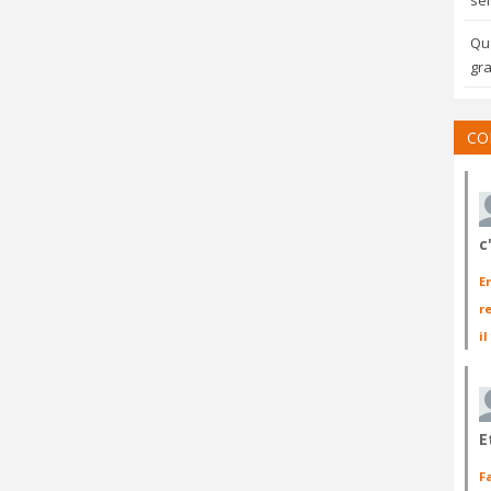
sem
Qua
gra
CO
c
E
r
il
E
F