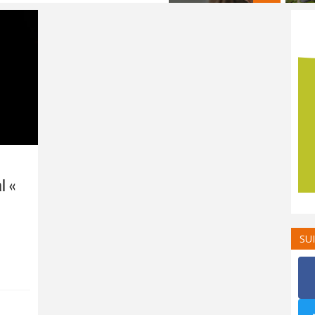
al «
SU