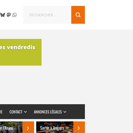
ME
CONTACT
ANNONCES LÉGALES
er l’Anjou
Sortir à Angers