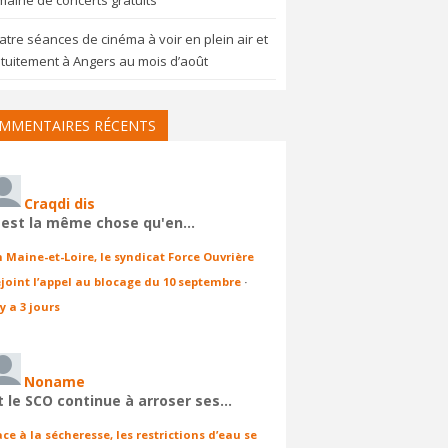
aine de concerts gratuits
tre séances de cinéma à voir en plein air et
tuitement à Angers au mois d’août
MMENTAIRES RÉCENTS
Craqdi dis
'est la même chose qu'en…
n Maine-et-Loire, le syndicat Force Ouvrière
ejoint l’appel au blocage du 10 septembre
·
 y a 3 jours
Noname
t le SCO continue à arroser ses…
ace à la sécheresse, les restrictions d’eau se