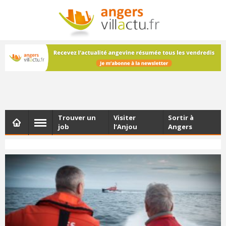
NEWSLETTER
Les dernières actualités d'Angers, chaque vendredi dans
votre boîte e-mail
Trouver un
Visiter
Sortir à
job
l’Anjou
Angers