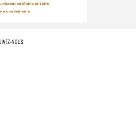
urcissent en Maine-et-Loire
·
l y a une semaine
UIVEZ-NOUS