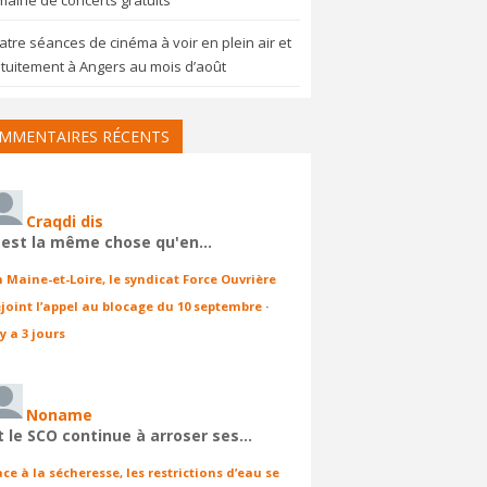
aine de concerts gratuits
tre séances de cinéma à voir en plein air et
tuitement à Angers au mois d’août
MMENTAIRES RÉCENTS
Craqdi dis
'est la même chose qu'en…
n Maine-et-Loire, le syndicat Force Ouvrière
ejoint l’appel au blocage du 10 septembre
·
 y a 3 jours
Noname
t le SCO continue à arroser ses…
ace à la sécheresse, les restrictions d’eau se