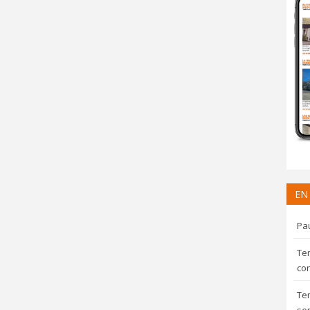
EN
Pau
Te
con
Te