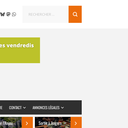
ME
CONTACT
ANNONCES LÉGALES
er l’Anjou
Sortir à Angers