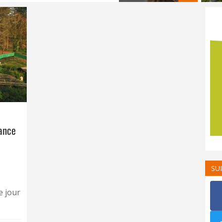
ance
SU
e jour