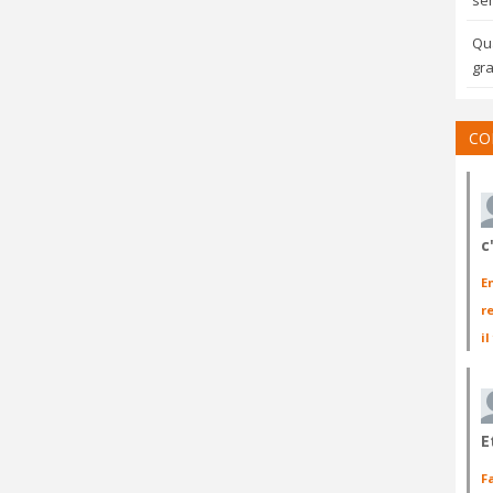
sem
Qua
gra
CO
c
E
r
il
E
F