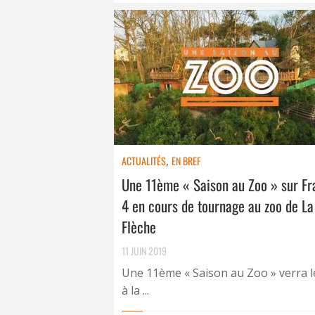
ACTUALITÉS
,
EN BREF
Une 11ème « Saison au Zoo » sur Fr
4 en cours de tournage au zoo de La
Flèche
11 JUIN 2019
Une 11ème « Saison au Zoo » verra l
à la ...