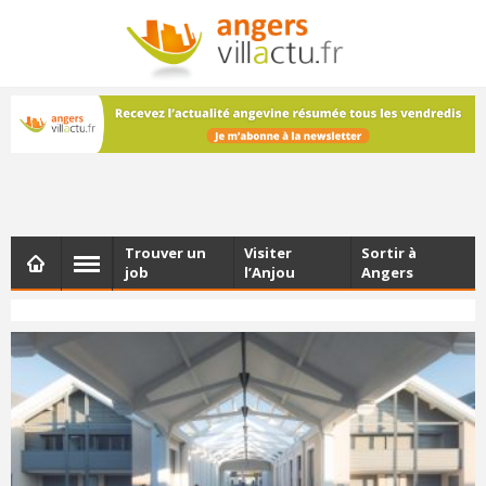
NEWSLETTER
Les dernières actualités d'Angers, chaque vendredi dans
votre boîte e-mail
Trouver un
Visiter
Sortir à
job
l’Anjou
Angers