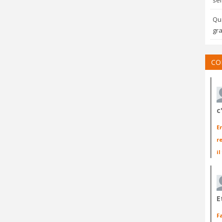
sem
Qua
gra
CO
c
E
r
il
E
F