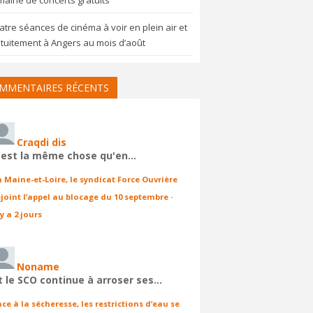
aine de concerts gratuits
tre séances de cinéma à voir en plein air et
tuitement à Angers au mois d’août
MMENTAIRES RÉCENTS
Craqdi dis
'est la même chose qu'en…
n Maine-et-Loire, le syndicat Force Ouvrière
ejoint l’appel au blocage du 10 septembre
·
 y a 2 jours
Noname
t le SCO continue à arroser ses…
ace à la sécheresse, les restrictions d’eau se