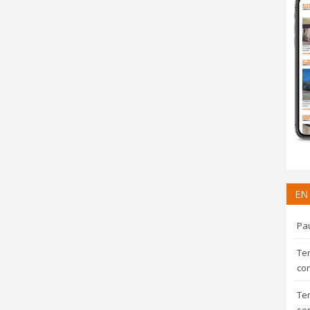
EN
Pau
Te
con
Te