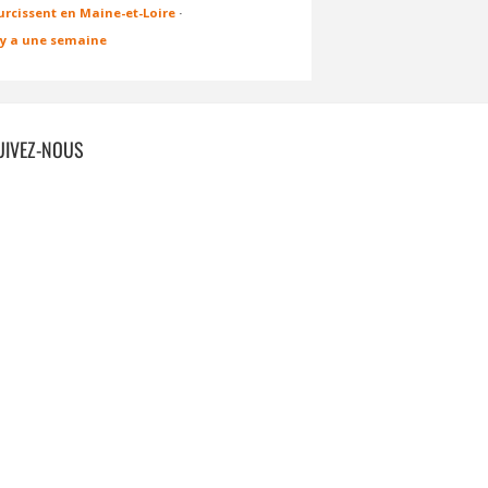
urcissent en Maine-et-Loire
·
l y a une semaine
UIVEZ-NOUS