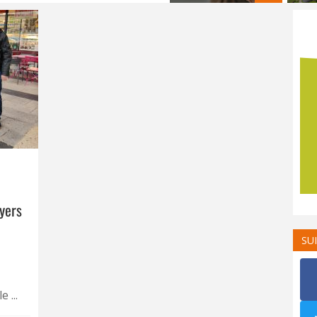
oyers
SU
 ...