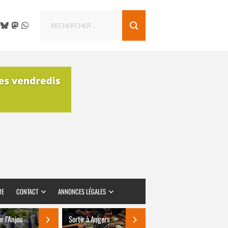
ME
CONTACT
ANNONCES LÉGALES
er l’Anjou
Sortir à Angers