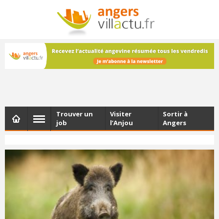
NEWSLETTER
Les dernières actualités d'Angers, chaque vendredi dans
votre boîte e-mail
Trouver un
Visiter
Sortir à
job
l’Anjou
Angers