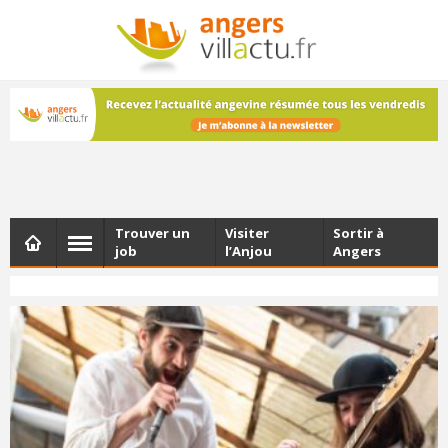
NEWSLETTER
Les dernières actualités d'Angers, chaque vendredi dans
votre boîte e-mail
Trouver un
Visiter
Sortir à
job
l’Anjou
Angers