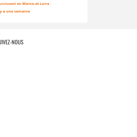
urcissent en Maine-et-Loire
·
l y a une semaine
UIVEZ-NOUS