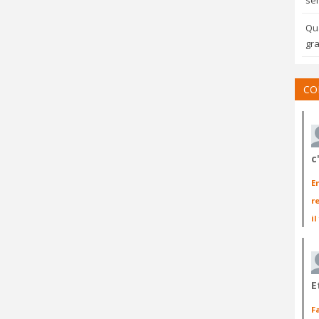
sem
Qua
gra
CO
c
E
r
il
E
F