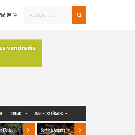
ME
CONTACT
ANNONCES LÉGALES
er l’Anjou
Sortir à Angers