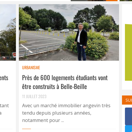
URBANISME
ents
Près de 600 logements étudiants vont
être construits à Belle-Beille
11 JUILLET 2023
SU
tant
Avec un marché immobilier angevin très
a
tendu depuis plusieurs années,
notamment pour ...