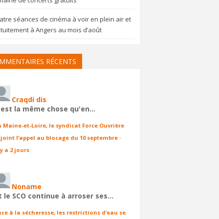
aine de concerts gratuits
tre séances de cinéma à voir en plein air et
tuitement à Angers au mois d’août
MMENTAIRES RÉCENTS
Craqdi dis
'est la même chose qu'en…
n Maine-et-Loire, le syndicat Force Ouvrière
ejoint l’appel au blocage du 10 septembre
·
 y a 2 jours
Noname
t le SCO continue à arroser ses…
ace à la sécheresse, les restrictions d’eau se