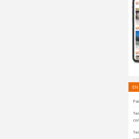
EN
Pau
Te
con
Te