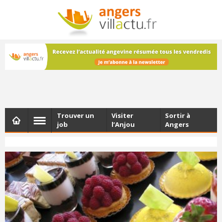
NEWSLETTER
Les dernières actualités d'Angers, chaque vendredi dans
votre boîte e-mail
Trouver un
Visiter
Sortir à
job
l’Anjou
Angers