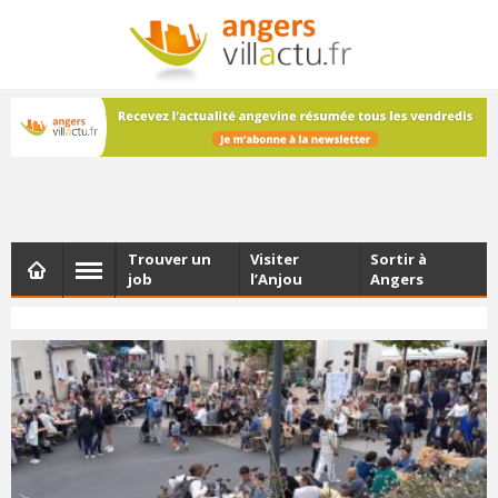
NEWSLETTER
Les dernières actualités d'Angers, chaque vendredi dans
votre boîte e-mail
Trouver un
Visiter
Sortir à
job
l’Anjou
Angers