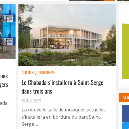
CULTURE
,
URBANISME
ques
Le Chabada s’installera à Saint-Serge
gers
dans trois ans
SU
19 JUIN 2025
bada
La nouvelle salle de musiques actuelles
s’installera en bordure du parc Saint-
Serge ...