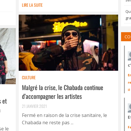
sem
LIRE LA SUITE
Qua
gra
CO
c
E
CULTURE
r
Malgré la crise, le Chabada continue
il
d’accompagner les artistes
s et
21 JANVIER 2021
a
Fermé en raison de la crise sanitaire, le
E
Chabada ne reste pas ...
F
se le