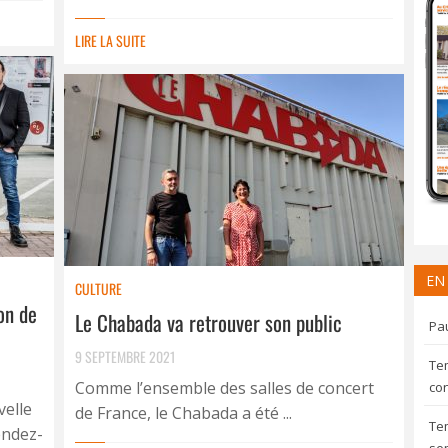
LIRE LA SUITE
EN
CULTURE
on de
Le Chabada va retrouver son public
Pau
9 SEPTEMBRE 2021
Te
Comme l’ensemble des salles de concert
con
velle
de France, le Chabada a été ...
Te
endez-