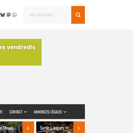
ME
CONTACT
ANNONCES LÉGALES
er l’Anjou
Sortir à Angers