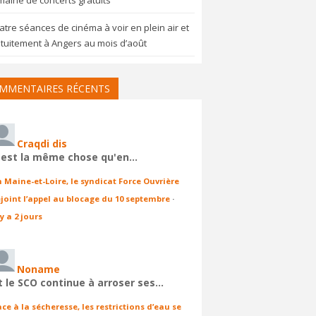
aine de concerts gratuits
tre séances de cinéma à voir en plein air et
tuitement à Angers au mois d’août
MMENTAIRES RÉCENTS
Craqdi dis
'est la même chose qu'en…
n Maine-et-Loire, le syndicat Force Ouvrière
ejoint l’appel au blocage du 10 septembre
·
 y a 2 jours
Noname
t le SCO continue à arroser ses…
ace à la sécheresse, les restrictions d’eau se