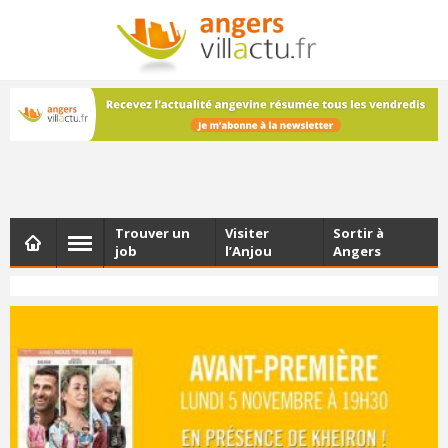
NEWSLETTER
Les dernières actualités d'Angers, chaque vendredi dans
votre boîte e-mail
Trouver un
Visiter
Sortir à
job
l’Anjou
Angers