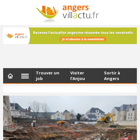
NEWSLETTER
Les dernières actualités d'Angers, chaque vendredi dans
votre boîte e-mail
Trouver un
Visiter
Sortir à
job
l’Anjou
Angers