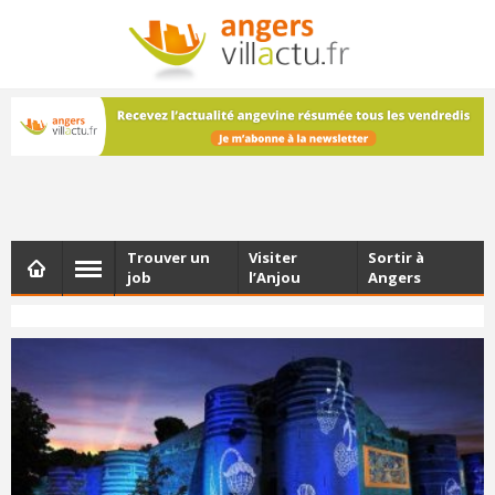
NEWSLETTER
Les dernières actualités d'Angers, chaque vendredi dans
votre boîte e-mail
Trouver un
Visiter
Sortir à
job
l’Anjou
Angers