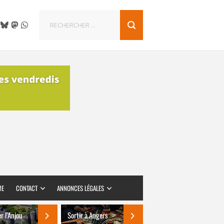
ME
CONTACT
ANNONCES LÉGALES
er l’Anjou
Sortir à Angers