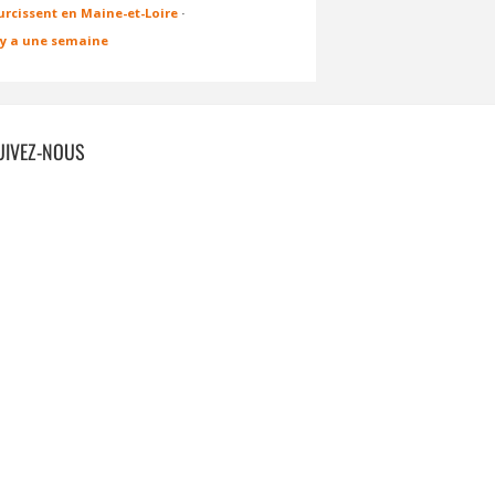
urcissent en Maine-et-Loire
·
l y a une semaine
UIVEZ-NOUS