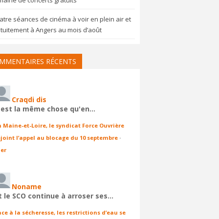
aine de concerts gratuits
tre séances de cinéma à voir en plein air et
tuitement à Angers au mois d’août
MMENTAIRES RÉCENTS
Craqdi dis
'est la même chose qu'en…
n Maine-et-Loire, le syndicat Force Ouvrière
ejoint l’appel au blocage du 10 septembre
·
ier
Noname
t le SCO continue à arroser ses…
ace à la sécheresse, les restrictions d’eau se