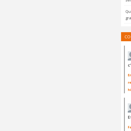
sem
Qua
gra
CO
c
E
r
h
E
F