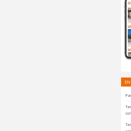
EN
Pau
Te
con
Te