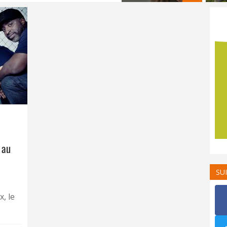
 au
SU
, le