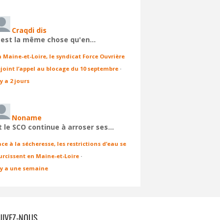
Craqdi dis
'est la même chose qu'en…
n Maine-et-Loire, le syndicat Force Ouvrière
ejoint l’appel au blocage du 10 septembre
·
 y a 2 jours
Noname
t le SCO continue à arroser ses…
ace à la sécheresse, les restrictions d’eau se
urcissent en Maine-et-Loire
·
l y a une semaine
UIVEZ-NOUS