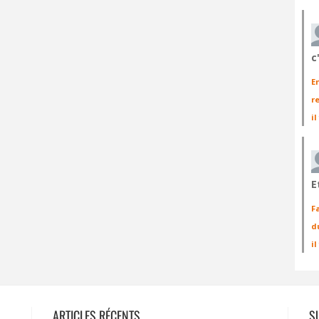
c
E
r
il
E
F
d
i
ARTICLES RÉCENTS
S