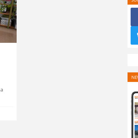
NE
 a