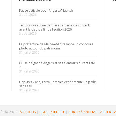
Pause estivale pour Angers.Villactu.fr
3 août 2026
Tempo Rives : une dernière semaine de concerts
avant le clap de fin de l’édition 2026
3 août 2026
La préfecture de Maine-et-Loire lance un concours
photo autour du patrimoine
31 juillet 2026
Où se baigner à Angers et ses alentours durant l’été
?
31 juillet 2026
Depuis six ans, Terra Botanica expérimente un jardin
sans eau
31 juillet 2026
ÉS © 2026
|
À PROPOS
|
CGU
|
PUBLICITÉ
|
SORTIR À ANGERS
|
VISITER L