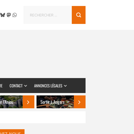
ME
CONTACT
ANNONCES LÉGALES
er l’Anjou
Sortir à Angers
IVEZ-NOUS