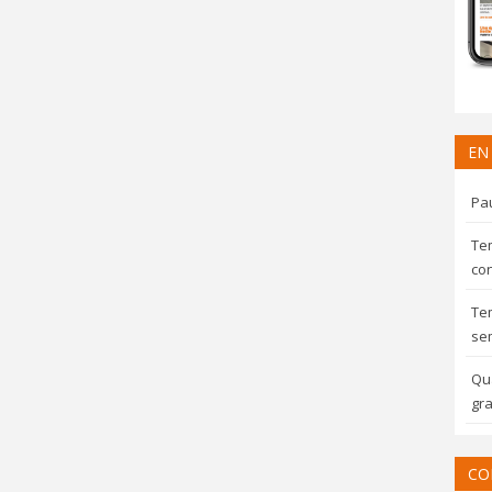
EN
Pau
Te
con
Te
sem
Qua
gra
CO