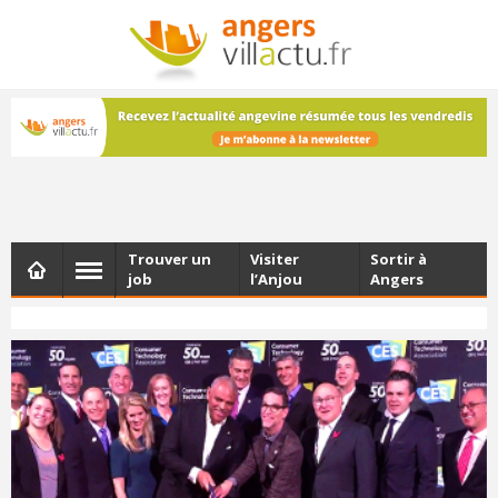
NEWSLETTER
Les dernières actualités d'Angers, chaque vendredi dans
votre boîte e-mail
Trouver un
Visiter
Sortir à
job
l’Anjou
Angers